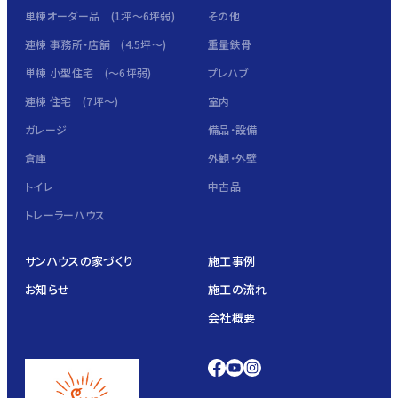
単棟オーダー品 (1坪～6坪弱)
その他
連棟 事務所・店舗 (4.5坪～)
重量鉄骨
単棟 小型住宅 (～6坪弱)
プレハブ
連棟 住宅 (7坪～)
室内
ガレージ
備品・設備
倉庫
外観・外壁
トイレ
中古品
トレーラーハウス
サンハウスの家づくり
施工事例
お知らせ
施工の流れ
会社概要