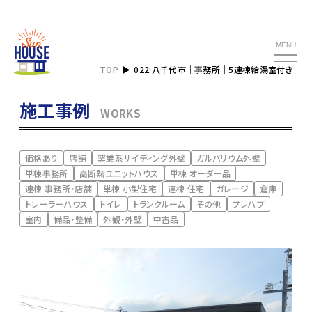
MENU
TOP
022:八千代市｜事務所｜5連棟給湯室付き
施工事例
WORKS
価格あり
店舗
窯業系サイディング外壁
ガルバリウム外壁
単棟事務所
高断熱ユニットハウス
単棟 オーダー品
連棟 事務所・店舗
単棟 小型住宅
連棟 住宅
ガレージ
倉庫
トレーラーハウス
トイレ
トランクルーム
その他
プレハブ
室内
備品・整備
外観・外壁
中古品