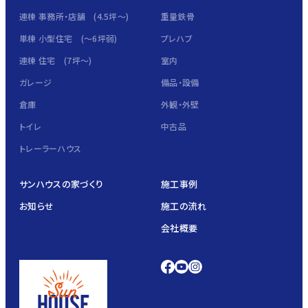
連棟 事務所・店舗 (4.5坪～)
重量鉄骨
単棟 小型住宅 (～6坪弱)
プレハブ
連棟 住宅 (7坪～)
室内
ガレージ
備品・設備
倉庫
外観・外壁
トイレ
中古品
トレーラーハウス
サンハウスの家づくり
施工事例
お知らせ
施工の流れ
会社概要