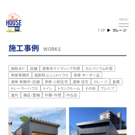
MENU
TOP
ガレージ
施工事例
WORKS
価格あり
店舗
窯業系サイディング外壁
ガルバリウム外壁
単棟事務所
高断熱ユニットハウス
単棟 オーダー品
連棟 事務所・店舗
単棟 小型住宅
連棟 住宅
ガレージ
倉庫
トレーラーハウス
トイレ
トランクルーム
その他
プレハブ
室内
備品・整備
外観・外壁
中古品