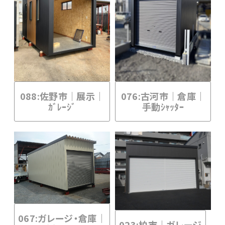
088:佐野市｜展示｜
076:古河市｜倉庫｜
ｶﾞﾚｰｼﾞ
手動ｼｬｯﾀｰ
067:ガレージ・倉庫｜
023:柏市｜ガレージ