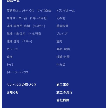
製品一覧
高断熱ユニットハウス サイズ自由
トランクルーム
単棟オーダー品 (1坪～6坪弱)
その他
連棟 事務所・店舗 (4.5坪～)
重量鉄骨
単棟 小型住宅 (～6坪弱)
プレハブ
連棟 住宅 (7坪～)
室内
ガレージ
備品・設備
倉庫
外観・外壁
トイレ
中古品
トレーラーハウス
サンハウスの家づくり
施工事例
お知らせ
施工の流れ
会社概要