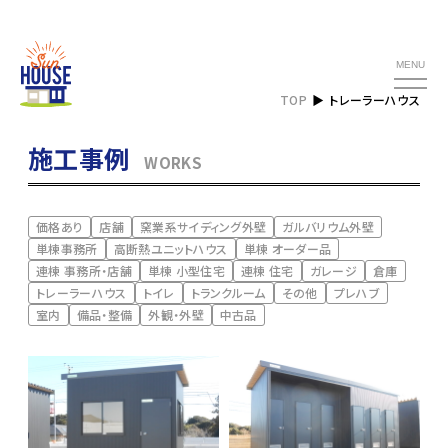
MENU
TOP
トレーラーハウス
施工事例
WORKS
価格あり
店舗
窯業系サイディング外壁
ガルバリウム外壁
単棟事務所
高断熱ユニットハウス
単棟 オーダー品
連棟 事務所・店舗
単棟 小型住宅
連棟 住宅
ガレージ
倉庫
トレーラーハウス
トイレ
トランクルーム
その他
プレハブ
室内
備品・整備
外観・外壁
中古品