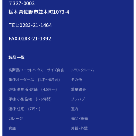
〒327-0002
栃木県佐野市並木町1073-4
TEL:0283-21-1464
FAX:0283-21-1392
製品一覧
高断熱ユニットハウス サイズ自由
トランクルーム
単棟オーダー品 (1坪～6坪弱)
その他
連棟 事務所・店舗 (4.5坪～)
重量鉄骨
単棟 小型住宅 (～6坪弱)
プレハブ
連棟 住宅 (7坪～)
室内
ガレージ
備品・設備
倉庫
外観・外壁