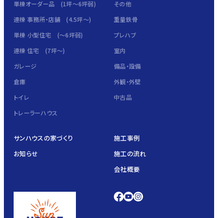
単棟オーダー品 (1坪～6坪弱)
その他
連棟 事務所・店舗 (4.5坪～)
重量鉄骨
単棟 小型住宅 (～6坪弱)
プレハブ
連棟 住宅 (7坪～)
室内
ガレージ
備品・設備
倉庫
外観・外壁
トイレ
中古品
トレーラーハウス
サンハウスの家づくり
施工事例
お知らせ
施工の流れ
会社概要