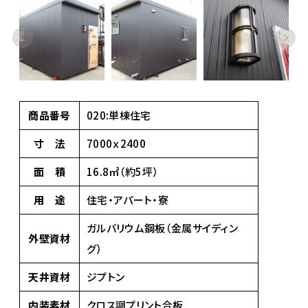
商品番号
020:単棟住宅
寸 法
7000ｘ2400
面 積
16.8㎡（約5坪）
用 途
住宅・アパート・寮
ガルバリウム鋼板（金属サイディン
外壁資材
グ）
天井資材
ジプトン
内装素材
クロス調プリント合板