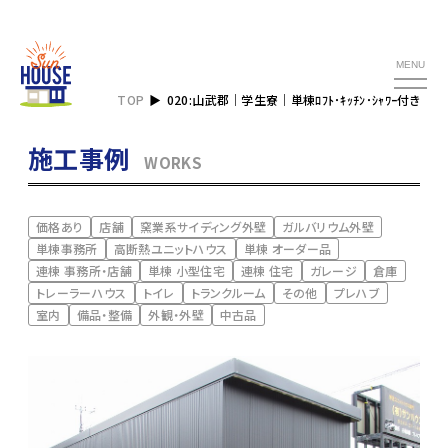
MENU
TOP
020:山武郡｜学生寮｜単棟ﾛﾌﾄ･ｷｯﾁﾝ･ｼｬﾜｰ付き
施工事例
WORKS
価格あり
店舗
窯業系サイディング外壁
ガルバリウム外壁
単棟事務所
高断熱ユニットハウス
単棟 オーダー品
連棟 事務所・店舗
単棟 小型住宅
連棟 住宅
ガレージ
倉庫
トレーラーハウス
トイレ
トランクルーム
その他
プレハブ
室内
備品・整備
外観・外壁
中古品