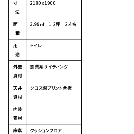
寸
2100ｘ1900
法
面
3.99㎡ 1.2坪 2.4帖
積
用
トイレ
途
外壁
窯業系サイディング
資材
天井
クロス調プリント合板
資材
内装
素材
床素
クッションフロア