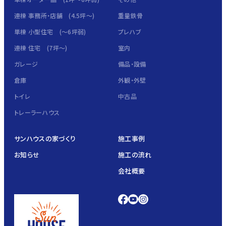
連棟 事務所・店舗 (4.5坪～)
重量鉄骨
単棟 小型住宅 (～6坪弱)
プレハブ
連棟 住宅 (7坪～)
室内
ガレージ
備品・設備
倉庫
外観・外壁
トイレ
中古品
トレーラーハウス
サンハウスの家づくり
施工事例
お知らせ
施工の流れ
会社概要