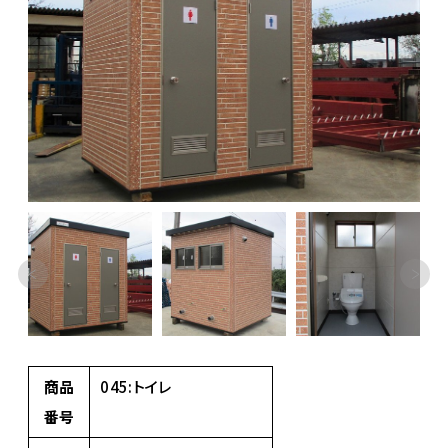
商品
045:トイレ
番号