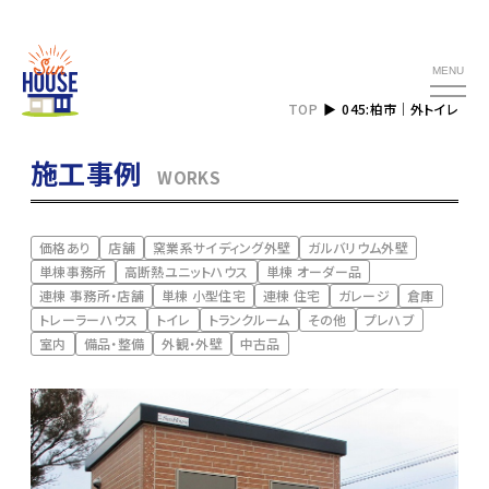
MENU
TOP
045:柏市｜外トイレ
施工事例
WORKS
価格あり
店舗
窯業系サイディング外壁
ガルバリウム外壁
単棟事務所
高断熱ユニットハウス
単棟 オーダー品
連棟 事務所・店舗
単棟 小型住宅
連棟 住宅
ガレージ
倉庫
トレーラーハウス
トイレ
トランクルーム
その他
プレハブ
室内
備品・整備
外観・外壁
中古品