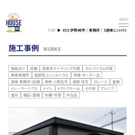
MENU
TOP
053:伊勢崎市｜事務所｜3連棟ﾕﾆｯﾄﾊｳｽ
施工事例
WORKS
価格あり
店舗
窯業系サイディング外壁
ガルバリウム外壁
単棟事務所
高断熱ユニットハウス
単棟 オーダー品
連棟 事務所・店舗
単棟 小型住宅
連棟 住宅
ガレージ
倉庫
トレーラーハウス
トイレ
トランクルーム
その他
プレハブ
室内
備品・整備
外観・外壁
中古品