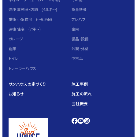
連棟 事務所・店舗 (4.5坪～)
重量鉄骨
単棟 小型住宅 (～6坪弱)
プレハブ
連棟 住宅 (7坪～)
室内
ガレージ
備品・設備
倉庫
外観・外壁
トイレ
中古品
トレーラーハウス
サンハウスの家づくり
施工事例
お知らせ
施工の流れ
会社概要